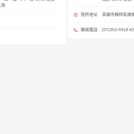
止掛
院所地址
高雄市楠梓區旗楠
聯絡電話
(07)353-5918 #