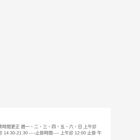
1起營業時間更正 週一、二、三、四、五、六、日 上午診
診 14:30-21:30 ----止掛時間---- 上午診 12:00 止掛 午