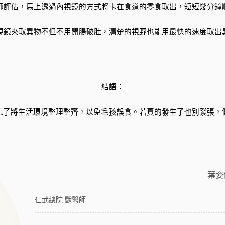
師評估，馬上透過內視鏡的方式將卡在食道的零食取出，短短幾分鐘
視鏡夾取異物不但不用開腸破肚，清楚的視野也能用最快的速度取出
結語：
忘了將生活環境整理整齊，以免毛孩誤食。若真的發生了也別緊張，
葉姿
仁武總院 獸醫師