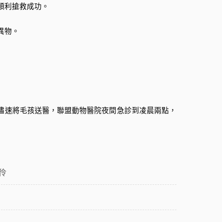
順利搶救成功。
異物。
儘速將毛孩送醫，聯盟動物醫院夜間急診到凌晨兩點，
伶