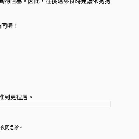
異物阻塞。因此，在挑選零食時建議依狗狗
陪同喔！
推到更裡層。
的夜間急診。