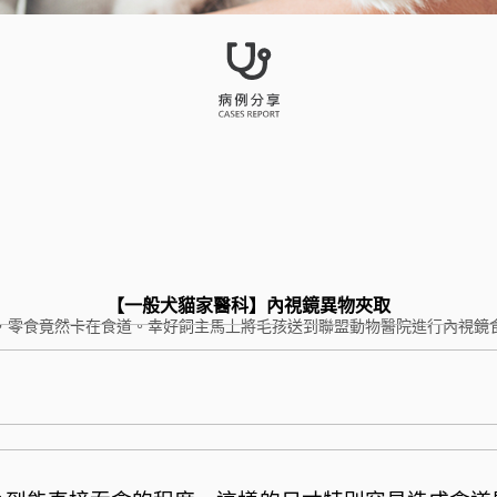
【一般犬貓家醫科】內視鏡異物夾取
，零食竟然卡在食道。幸好飼主馬上將毛孩送到聯盟動物醫院進行內視鏡