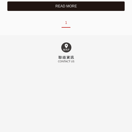
多、鼻淚管受到壓迫時或眼分泌物過於黏稠，淚液無法經鼻淚管
READ MORE
排出或阻塞時，就會看到眼周毛濕濕的，久而久之引起皮膚發炎
脫毛。 牙齒疾病 眼睛怎麼會跟牙齒有關呢？首先要先知道兔子
1
總共有28顆牙齒，上門牙有四顆、下門牙有兩顆，其他22顆都在
口腔內部，沒有使用工具一般是很難看到的。當臼齒或上顎門牙
過度生長時，將會壓迫附近的鼻淚管引起發炎。另外如果嚴重的
牙齒問題導致眼睛凸出或膿瘍若不即時處理最後可能需要摘除眼
睛。 兔子在自然界是處於被掠食的生物，所以他們很會忍受讓自
己看起來是健康的以免被列為獵食對象。所以定期的健康檢查是
相當重要的。如果發現與平常表現不一樣建議提早就醫，讓專業
的兔科醫師來幫他解決不適。