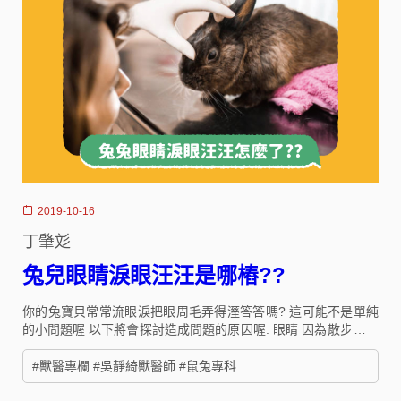
2019-10-16
丁肇彣
兔兒眼睛淚眼汪汪是哪樁??
你的兔寶貝常常流眼淚把眼周毛弄得溼答答嗎? 這可能不是單純
的小問題喔 以下將會探討造成問題的原因喔. 眼睛 因為散步被草
或樹枝劃到造成角膜潰瘍外傷。 或是細菌或病毒感染造成的結膜
炎、角膜炎。 鼻淚管阻塞 大家有注意到嗎?我們哭的時候會流鼻
#獸醫專欄 #吳靜綺獸醫師 #鼠兔專科
涕，這是因為我們有一個所謂的鼻淚管.動物也有鼻淚管。眼睛分
泌淚液後會經由鼻淚管排出，最後流入鼻腔內的開口。當眼淚過