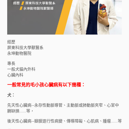
經歷
屏東科技大學獸醫系
永坤動物醫院
專長
一般犬貓內外科
心臟內科
一般常見的毛小孩心臟病有以下幾種：
犬：
先天性心臟病--永存性動脈導管、主動脈或肺動脈夾窄、心室中
膈缺損......等，
後天性心臟病--瓣膜退行性病變、傳導障礙、心肌病、腫瘤......等