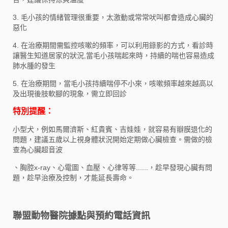
3. 毛小孩的情緒管理很重要，太激動或常常吠叫都會造成心臟的
惡化
4. 在治療期間需監控咳嗽的頻率，可以利用錄影的方式，看診時
讓醫生知道居家的狀況,當毛小孩喘起來時，持續的喘也容易造成
肺水腫的發生
5. 在治療期間，當毛小孩持續喘停不小來，咳嗽頻率越來越高以
及出現後肢軟腳的現象，需立即回診
特別提醒：
小型犬，例如馬爾濟斯、紅貴賓、吉娃娃，就容易有瓣膜退化的
問題，建議五歲以上視身體狀況開始定期做心臟檢查。需做的檢
查為心臟超音波
、胸腔x-ray、心電圖、血壓、心律等等......，趁早發現心臟有問
題，趁早治療及控制，才能延長壽命。
聯盟動物醫院據點與預約電話資訊