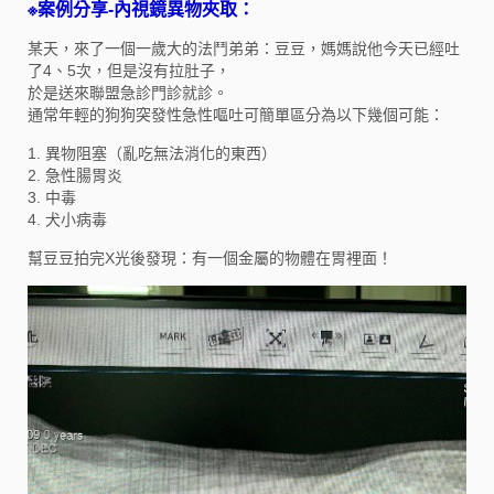
※案例分享-內視鏡異物夾取：
某天，來了一個一歲大的法鬥弟弟：豆豆，媽媽說他今天已經吐
了4、5次，但是沒有拉肚子，
於是送來聯盟急診門診就診。
通常年輕的狗狗突發性急性嘔吐可簡單區分為以下幾個可能：
1. 異物阻塞（亂吃無法消化的東西）
2. 急性腸胃炎
3. 中毒
4. 犬小病毒
幫豆豆拍完X光後發現：有一個金屬的物體在胃裡面！