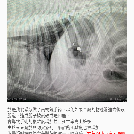
於是我們緊急做了內視鏡手術，以免如果金屬的物體滑進去後段
腸道，造成腸子被劃破或是阻塞，
會導致手術的複雜度增加並且死亡率高上許多。
由於豆豆屬於短吻犬系列，麻醉的困難度也會增加
與醫師討論過後留在醫院觀察一天退麻醉
（本院24小時有人員照