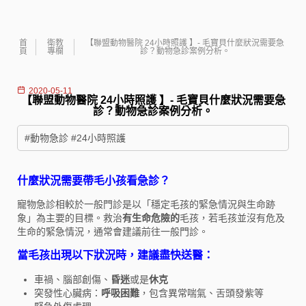
首
衛教
【聯盟動物醫院 24小時照護 】- 毛寶貝什麼狀況需要急
頁
專欄
診？動物急診案例分析。
2020-05-11
【聯盟動物醫院 24小時照護 】- 毛寶貝什麼狀況需要急
診？動物急診案例分析。
#動物急診 #24小時照護
什麼狀況需要帶毛小孩看急診？
寵物急診相較於一般門診是以「穩定毛孩的緊急情況與生命跡
象」為主要的目標。救治
有生命危險的
毛孩，若毛孩並沒有危及
生命的緊急情況，通常會建議前往一般門診。
當毛孩出現以下狀況時，建議盡快送醫：
車禍、腦部創傷、
昏迷
或是
休克
突發性心臟病：
呼吸困難
，包含異常喘氣、舌頭發紫等