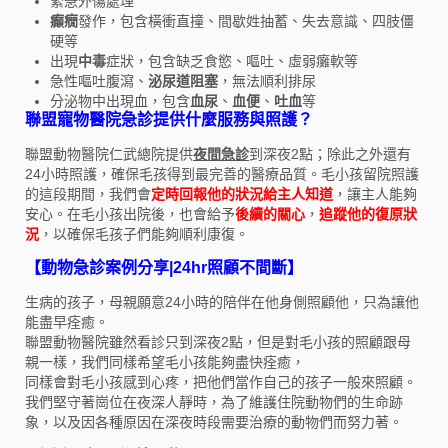
緊急外傷處理
癲癇
發作，包含橫衝直撞、間歇姓抽蓄、失去意識、四肢僵
硬等
出現
中毒
症狀，包含缺乏食慾、嘔吐、虛弱癱軟等
急性嘔吐腹瀉、
泌尿道阻塞
，無法順利排尿
分泌物中出現血，包含
血尿
、
血便
、
吐血
等
聯盟寵物醫院急診提供什麼服務與照護？
聯盟動物醫院仁武總院提供
夜間急診
到深夜2點；除此之外還有
24小時照護，確保毛孩得到最完善的醫療品質。毛小孩留院照護
的這段期間，我們會
定時回報他的狀況給主人知道
，讓主人能夠
安心。在毛小孩出院後，也會給予
後續的關心
，
追蹤他的復原狀
況
，以確保毛孩子們能夠順利康復。
【動物急診案例分享|24hr照顧不間斷】
生病的孩子，母親願意24小時的陪伴在他身側照顧他，只為讓他
能盡早痊癒。
聯盟動物醫院雖然看診只到深夜2點，但是對毛小孩的照顧跟母
親一樣，我們同樣希望毛小孩能夠盡快痊癒，
同樣會對毛小孩感到心疼，把他們當作自己的孩子一般來照顧。
我們堅守著崗位在夜深人靜時，為了維護住院動物們的生命跡
象，以及因各種原因在深夜時段需要治療的動物們而努力著。