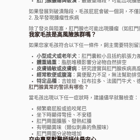
肛門腺膿瘍與破潰
：最嚴重階段，可能出現腫
如果發展到破潰階段，毛孩屁屁會破一個洞，不僅
2. 及早發現腫瘤性疾病
除了發炎與阻塞，肛門腺也可能出現腫瘤（如肛門
我家毛孩是高風險族群嗎？
如果您家毛孩符合以下任一條件，飼主需要特別留
小型成犬或老年犬
：肛門囊較小且括約肌張力
體重過重
：脂肪堆積影響分泌物自然排空
皮膚過敏或皮膚病
：研究證實與肛門腺疾病高
經常軟便或腹瀉
：糞便壓力不足，無法幫助排
特定品種
：吉娃娃、拉布拉多、法國鬥牛犬、
肛門腺異常的警訊有哪些？
當毛孩出現以下任一症狀時，建議儘早就醫檢查：
頻繁磨屁股或追咬尾巴
坐下時顯得彆扭、不安穩
肛門周圍腫脹、發熱紅腫
有明顯異味（類似刺鼻的魚腥味）
肛門周圍分泌物增加
交由專業獸醫師評估最安心