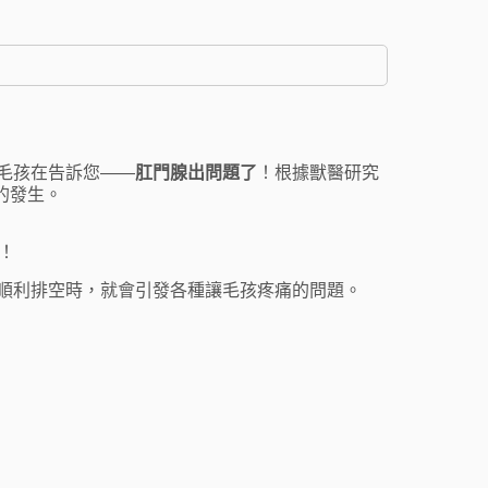
毛孩在告訴您——
肛門腺出問題了
！根據獸醫研究
的發生。
！
順利排空時，就會引發各種讓毛孩疼痛的問題。