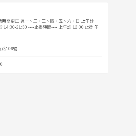
1起營業時間更正 週一、二、三、四、五、六、日 上午診
診 14:30-21:30 ----止掛時間---- 上午診 12:00 止掛 午
路106號
20