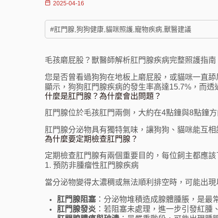
2025-04-16
#肛門腺,狗狗健康,貓咪照護,寵物疾病,獸醫建議
毛孩磨屁股？獸醫師解析肛門腺疾病完整照護指南
您是否曾看過狗狗在地板上磨屁股，或貓咪一直舔
顯示，狗狗肛門腺疾病的發生率高達15.7%，而
什麼是肛門腺？為什麼會出問題？
肛門腺位於毛孩肛門兩側，大約在4點鐘與8點鐘
肛門腺分泌物具有獨特氣味，讓狗狗、貓咪能互相
為什麼要定期檢查肛門腺？
定期檢查肛門腺有兩個重要目的，每位飼主都應該
1. 預防非腫瘤性肛門腺疾病
當分泌物變得太濃稠或無法順利排空時，可能出現
肛門腺阻塞
：分泌物堆積造成腺體腫脹，是最
肛門腺發炎
：若阻塞未處理，進一步引發紅腫