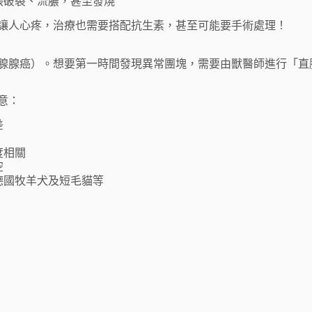
脹破裂、流膿，甚至發燒
讓人心疼，治療也需要搭配抗生素，甚至可能要手術處理！
腺腺癌）。想要第一時間發現異常團塊，需要由獸醫師進行「直
意：
差
度相關
空
德國牧羊犬及短毛貓等