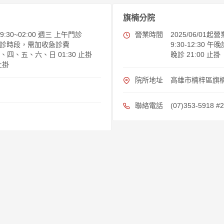
旗楠分院
30~02:00 週三 上午門診
營業時間
2025/06/0
:00 急診時段，需加收急診費
9:30-12:30 午晚
一、二、四、五、六、日 01:30 止掛
晚診 21:00 止掛
止掛
院所地址
高雄市楠梓區旗楠
聯絡電話
(07)353-5918 #