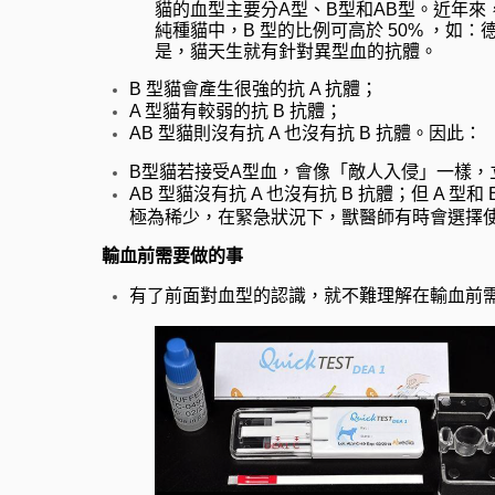
貓的血型主要分A型、B型和AB型。近年來，
純種貓中，B 型的比例可高於 50% ，
是，貓天生就有針對異型血的抗體。
B 型貓會產生很強的抗 A 抗體；
A 型貓有較弱的抗 B 抗體；
AB 型貓則沒有抗 A 也沒有抗 B 抗體。因此：
B型貓若接受A型血，會像「敵人入侵」一樣，
AB 型貓沒有抗 A 也沒有抗 B 抗體；但 A 
極為稀少，在緊急狀況下，獸醫師有時會選擇使
輸血前需要做的事
有了前面對血型的認識，就不難理解在輸血前