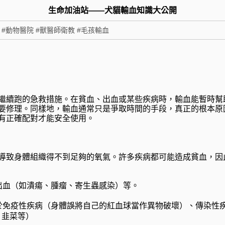
生命加油站——犬貓輸血知識大公開
 #動物醫院 #獸醫師衛教 #毛孩輸血
繼續跑的急救措施。在貧血、出血或某些疾病時，輸血能暫時幫
要修理。同樣地，輸血通常只是爭取時間的手段，真正的根本原
有正確配對才能安全使用。
導致身體組織得不到足夠的氧氣。許多疾病都可能造成貧血，因此
出血（如潰瘍、腫瘤、寄生蟲感染）等。
於免疫性疾病（身體誤將自己的紅血球當作異物破壞）、傳染性
蒜、韭菜等）