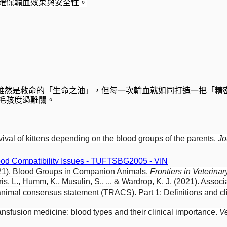
確保輸血效果與安全性。
雜，輸血雖然是救命的「生命之油」，但每一次輸血就如同打造一把
毛孩度過難關。
vival of kittens depending on the blood groups of the parents. 
Jo
ood Compatibility Issues - TUFTSBG2005 - VIN
021). Blood Groups in Companion Animals. 
Frontiers in Veterina
rris, L., Humm, K., Musulin, S., ... & Wardrop, K. J. (2021). Assoc
nimal consensus statement (TRACS). Part 1: Definitions and clin
ansfusion medicine: blood types and their clinical importance. 
Ve