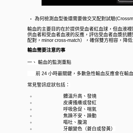
為何檢測血型後還需要做交叉配對試驗(Crossma
輸血的主要目的在於提供受血者紅血球，但血液裡
供血者和受血者血液的反應，評估受血者血漿抗體對供
配對，minor cross-match），確保雙方相容，
輸血需要注意的事
一、 輸血的監測重點
       前 24 小時最關鍵，多數急性輸血反
常見警訊症狀包括：
體溫升高、發燒
皮膚搔癢或發紅
呼吸急促、喘氣
焦躁不安、躁動
嘔吐、腹瀉
牙齦變色（蒼白或發黃）