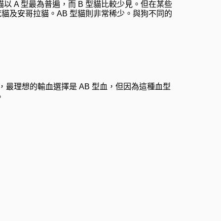
以 A 型最為普遍，而 B 型貓比較少見。但在某些
梵貓及安哥拉貓。AB 型貓則非常稀少。與狗不同的
貓來說，最理想的輸血選擇是 AB 型血，但因為這種血型
。