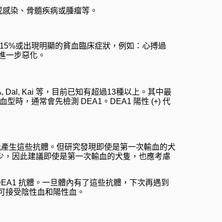
或感染、骨髓疾病或腫瘤等。
於 15%或出現明顯的貧血臨床症狀，例如：心搏過
進一步惡化。
al, Kai 等，目前已知有超過13種以上。其中最
血型時，通常會先檢測 DEA1。DEA1 陽性 (+) 代
可能產生這些抗體。但研究發現即使是第一次輸血的犬
仍知之甚少，因此建議即使是第一次輸血的犬隻，也應考慮
DEA1 抗體。一旦體內有了這些抗體，下次再遇到 
則可接受陰性血和陽性血。