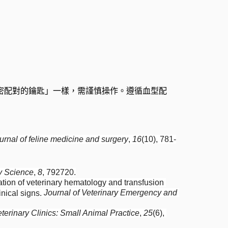
「精密配對的鑰匙」一樣，需謹慎操作。遵循血型配
urnal of feline medicine and surgery
, 
16
(10), 781-
ry Science
, 
8
, 792720.
iation of veterinary hematology and transfusion 
Journal of Veterinary Emergency and 
ical signs. 
terinary Clinics: Small Animal Practice
, 
25
(6), 