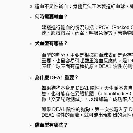
造血不足性貧血：骨髓無法正常製造紅血球，
何時需要輸血？
建議進行輸血的情況包括：PCV（Packed Cel
速、脈搏微弱、虛弱、呼吸急促等。若動物
犬血型有哪些？
血型的劃分，主要是根據紅血球表面是否存在或缺
重要、也最容易引起嚴重溶血反應的，是 DEA1 （
表紅血球表面有這種抗原。DEA1 陰性 (-)
為什麼 DEA1 重要？
如果狗狗本身是 DEA1 陽性，天生並不
隻，也可能存在
異體抗體
（alloanti
做「交叉配對測試」，以增加輸血成功率與
如果 DEA1 陰性的狗狗，第一次被輸入了
DEA1 陽性的血液，就可能出現劇烈的
貓血型有哪些？