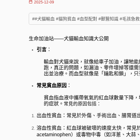
2025-12-09
##犬貓輸血 #貓狗貧血 #血型配對 #獸醫知識 #毛孩急救
生命加油站——犬貓輸血知識大公開
引言
：
輸血對犬貓來說，就像給車子加油，讓牠能
跑，真正的問題，如漏油、零件壞掉等還需
出並治療。而血型就像是「鑰匙和鎖」，只
常見貧血原因
：
貧血指血液中攜帶氧氣的紅血球數量下降，
的症狀。
常見的原因包括：
出血性貧血：常見於外傷、手術出血、腸胃道
溶血性貧血：紅血球被破壞的速度太快，常見
acetaminophen）或毒物中毒（如洋蔥、大