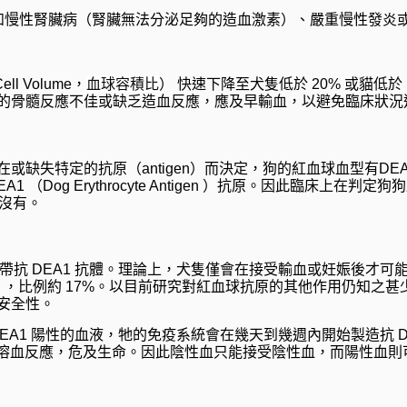
如慢性腎臟病（腎臟無法分泌足夠的造血激素）、嚴重慢性發炎
l Volume，
血球容積比
） 快速下降至犬隻低於 20% 或貓低
的骨髓反應不佳或缺乏造血反應，應及早輸血，以避免臨床狀況
失特定的抗原（antigen）而決定，狗的紅血球血型有DEA, D
Dog Erythrocyte Antigen ）抗原。因此臨床上在判定狗狗
則沒有。
會自帶抗 DEA1 抗體。理論上，犬隻僅會在接受輸血或妊娠後才
bodies），比例約 17%。以目前研究對紅血球抗原的其他作用
安全性。
 DEA1 陽性的血液，牠的免疫系統會在幾天到幾週內開始製造抗 
急性溶血反應，危及生命。因此陰性血只能接受陰性血，而陽性血