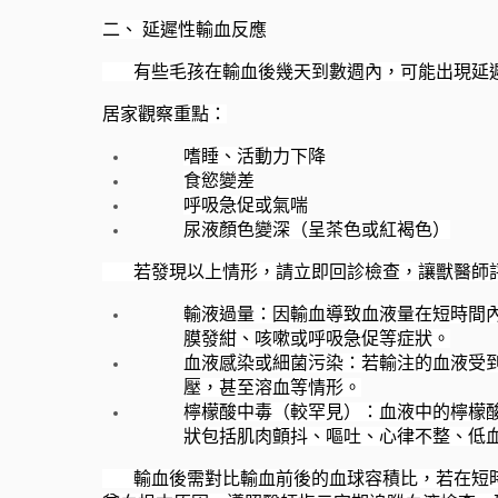
二、 延遲性輸血反應
       有些毛孩在輸血後幾天到數週內，可能
居家觀察重點：
嗜睡、活動力下降
食慾變差
呼吸急促或氣喘
尿液顏色變深（呈茶色或紅褐色）
       若發現以上情形，請立即回診檢查，讓
輸液過量：因輸血導致血液量在短時間
膜發紺、咳嗽或呼吸急促等症狀。
血液感染或細菌污染：若輸注的血液受
壓，甚至溶血等情形。
檸檬酸中毒（較罕見）：血液中的檸檬
狀包括肌肉顫抖、嘔吐、心律不整、低
       輸血後需對比輸血前後的血球容積比