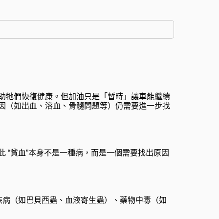
助牠們恢復健康。但加油只是「暫時」讓車能繼續
因（如出血、溶血、骨髓問題等）仍需要進一步找
 “貧血”本身不是一種病，而是一個需要找出原因
疾病（如巴貝西蟲、血液寄生蟲）、藥物中毒（如