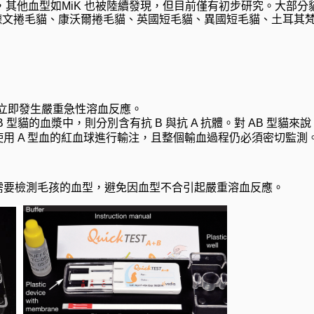
其他血型如MiK 也被陸續發現，但目前僅有初步研究。大部分貓
如：德文捲毛貓、康沃爾捲毛貓、英國短毛貓、異國短毛貓、土耳其
立即發生嚴重急性溶血反應。
型和 B 型貓的血漿中，則分別含有抗 B 與抗 A 抗體。對 AB 型
用 A 型血的紅血球進行輸注，且整個輸血過程仍必須密切監測
需要檢測毛孩的血型，避免因血型不合引起嚴重溶血反應。