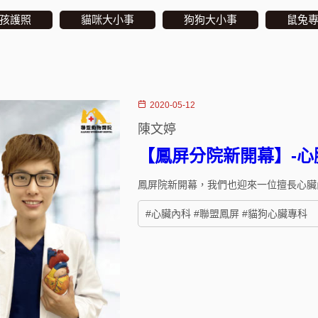
孩護照
貓咪大小事
狗狗大小事
鼠兔
2020-05-12
陳文婷
【鳳屏分院新開幕】-
鳳屏院新開幕，我們也迎來一位擅長心臟
#心臟內科 #聯盟鳳屏 #貓狗心臟專科