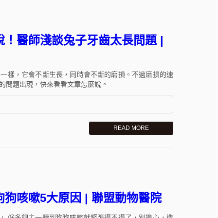
！醫師淺談兔子牙齒太長問題 |
不一樣，它會不斷生長，同時會不斷的磨損。不過磨損的速
的問題出現，快來看看文章怎麼說。
READ MORE
狗咳嗽5大原因 | 聯盟動物醫院
？」好多飼主一聽到狗狗咳嗽就緊張得不得了，別擔心，造