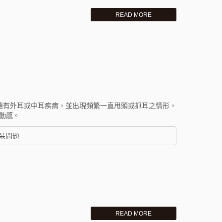
READ MORE
?
伴隨有外耳或中耳疾病，並出現頻繁一直甩頭或抓耳之情形，
動感。
耳朵問題
READ MORE