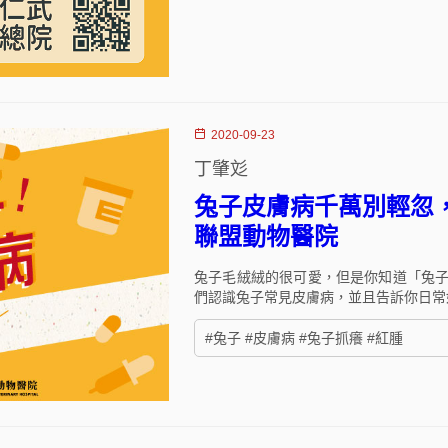
2020-09-23
丁肇彣
兔子皮膚病千萬別輕忽，
聯盟動物醫院
兔子毛絨絨的很可愛，但是你知道「兔
們認識兔子常見皮膚病，並且告訴你日常
#兔子 #皮膚病 #兔子抓癢 #紅腫