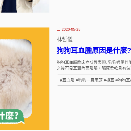
2020-05-25
林哲儀
狗狗耳血腫原因是什麼
狗狗耳血腫臨床症狀與表現: 狗狗通常
之後可見耳翼內面腫脹，觸感柔軟且有波
#耳血腫 #狗狗一直甩頭 #抓耳 #狗狗