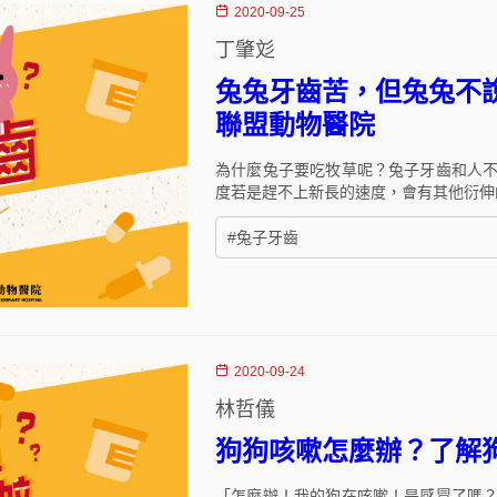
2020-09-25
丁肇彣
兔兔牙齒苦，但兔兔不說
聯盟動物醫院
為什麼兔子要吃牧草呢？兔子牙齒和人
度若是趕不上新長的速度，會有其他衍伸
#兔子牙齒
2020-09-24
林哲儀
狗狗咳嗽怎麼辦？了解狗
「怎麼辦！我的狗在咳嗽！是感冒了嗎